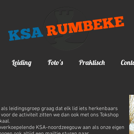
Leiding
Foto's
Praktisch
Cont
 als leidingsgroep graag dat elk lid iets herkenbaars
voor de activiteit zitten we dan ook met ons Tokshop
kaal.
 overkoepelende KSA-noordzeegouw aan als onze eigen
ogen ook altijd een mailtje sturen naar