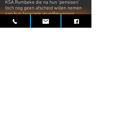
KSA Rumbeke die na hun ‘pensioen’
toch nog geen afscheid willen nemen
van hun favoriete jeugdbeweging.
Ondertussen zitten er al veel kindjes
van Kolv’ers in de KSA en ook in de
ouderraad zijn we present, de cirkel is
rond.
Het Kolv zet mee zijn schouders onder
KSA-activiteiten zoals de
Zwientjeskermesse, waar we de toog
verzorgen, en de Rolmarathon
faciliteren. Ook de Kidsrun (4de editie
achter de rug) valt onder onze
organisatie, dit jaar een groot succes
met 150 kindjes. Daarnaast springen
we bij waar we ons nuttig kunnen
maken : verbouwingen, fuif,
pannenkoeken bakken op startdag,
koken op kamp, enz. We staan de
KSA-leiding ook met raad en daad bij
waar nodig. Meestal zijn we