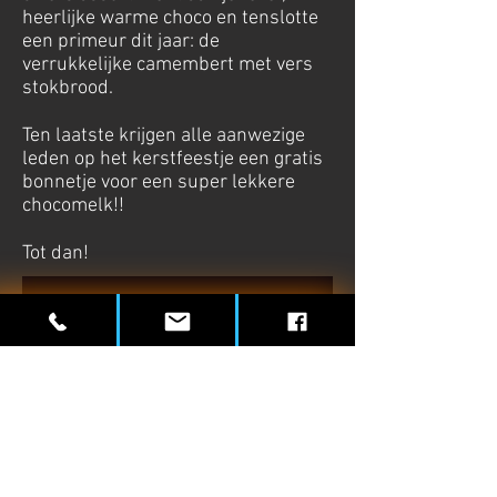
heerlijke warme choco en tenslotte
een primeur dit jaar: de
verrukkelijke camembert met vers
stokbrood.
Ten laatste krijgen alle aanwezige
leden op het kerstfeestje een gratis
bonnetje voor een super lekkere
chocomelk!!
Tot dan!