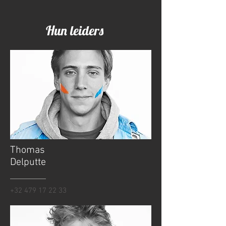
Hun leiders
Thomas
Delputte
+32 479 17 22 33