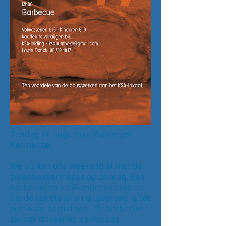
Zondag 14 augustus: Zwientjes
Kermesse
We sluiten ons weekend af met de
zwientjeskermesse op zondag. Een
barbecue op de Rumbeekse platse
die de laatste jaren uitgegroeid is tot
een waar dorpsfeest. De barbecue
zal ook dit jaar op de middag