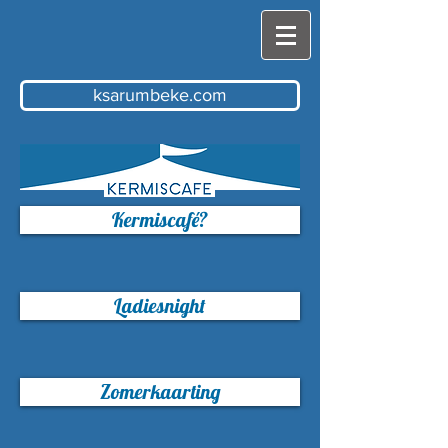
ksarumbeke.com
Kermiscafé?
Ladiesnight
Zomerkaarting