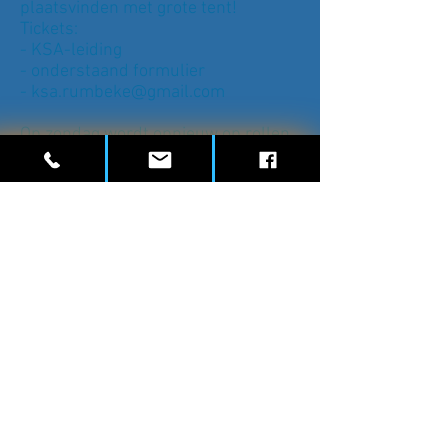
plaatsvinden met grote tent!
Tickets:
- KSA-leiding
- onderstaand formulier
- ksa.rumbeke@gmail.com
Op zondag wordt opnieuw op rollen
gefietst en weten we tegen het eind
van de avond ook wie de winnaar
van onze editie 2016 wordt.