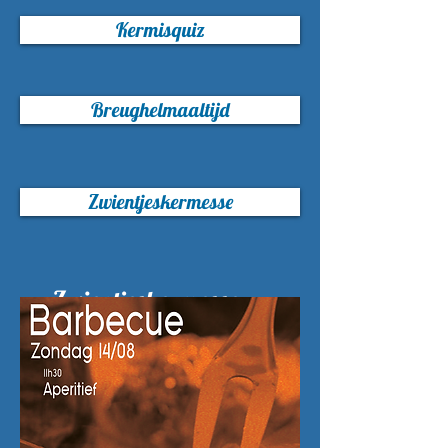
Kermisquiz
Breughelmaaltijd
Zwientjeskermesse
Zwientjeskermesse
(barbecue)